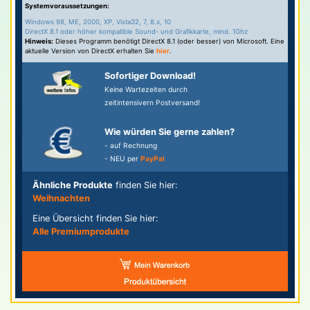
Systemvoraussetzungen:
Windows 98, ME, 2000, XP, Vista32, 7, 8.x, 10
DirectX 8.1 oder höher kompatible Sound- und Grafikkarte, mind. 1Ghz
Hinweis:
Dieses Programm benötigt DirectX 8.1 (oder besser) von Microsoft. Eine
aktuelle Version von DirectX erhalten Sie
hier
.
Sofortiger Download!
Keine Wartezeiten durch
zeitintensivern Postversand!
Wie würden Sie gerne zahlen?
- auf Rechnung
- NEU per
PayPal
Ähnliche Produkte
finden Sie hier:
Weihnachten
Eine Übersicht finden Sie hier:
Alle Premiumprodukte